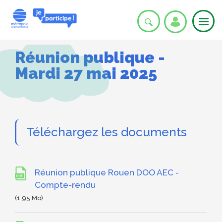
Aller
au
User
contenu
principal
account
SE
Réunion publique -
menu
Mardi 27 mai 2025
C
Téléchargez les documents
O
Réunion publique Rouen DOO AEC -
Compte-rendu
(1.95 Mo)