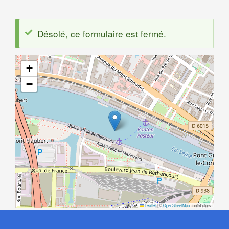
Formulaire
Désolé, ce formulaire est fermé.
d'inscription
Message
associé
d'état
+
−
Leaflet
|
©
OpenStreetMap
contributors