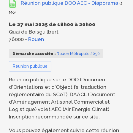
Réunion publique DOO AEC - Diaporama
(2
NN
Mo)
Le 27 mai 2025 de 18h00 à 20h00
Quai de Boisguilbert
76000
-
Rouen
EC
Démarche associée :
Rouen Métropole 2050
Réunion publique
TE
Réunion publique sur le DOO (Document
d'Orientations et d'Objectifs, traduction
réglementaire du SCoT), DAACL (Document
d'Aménagement Artisanal Commercial et
Logistique) volet AEC (Air Energie Climat)
R
Inscription recommandée sur ce site.
Vous pouvez également suivre cette réunion