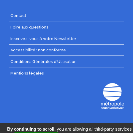
Menu
Contact
Pied
Foire aux questions
de
page
Inscrivez-vous à notre Newsletter
Pied
Accessibilité : non conforme
de
Conditions Générales d'Utilisation
page
centre
Mentions légales
By continuing to scroll,
you are allowing all third-party services