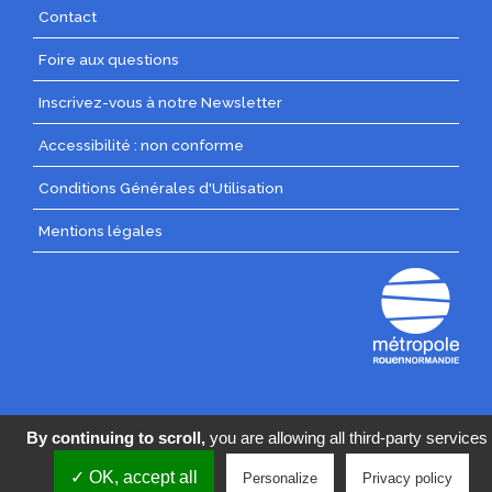
Menu
Contact
Pied
Foire aux questions
de
page
Inscrivez-vous à notre Newsletter
Pied
Accessibilité : non conforme
de
Conditions Générales d'Utilisation
page
centre
Mentions légales
By continuing to scroll,
you are allowing all third-party services
The website encountered an unexpected error. Try again
✓ OK, accept all
Personalize
Privacy policy