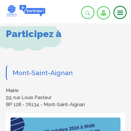
Aller
au
User
contenu
principal
account
SE
Participez à
menu
C
Mont-Saint-Aignan
Adresse
Mairie
59, rue Louis Pasteur
O
BP 128 - 76134 - Mont-Saint-Aignan