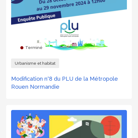
NN
EC
Terminé
Urbanisme et habitat
Modification n°8 du PLU de la Métropole
TE
Rouen Normandie
R