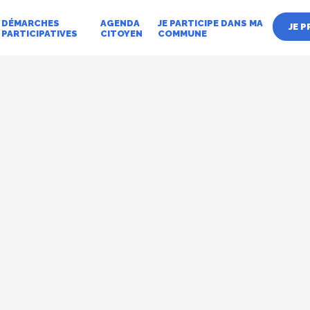
Aller
DÉMARCHES
AGENDA
JE PARTICIPE DANS MA
au
JE 
PARTICIPATIVES
CITOYEN
COMMUNE
contenu
principal